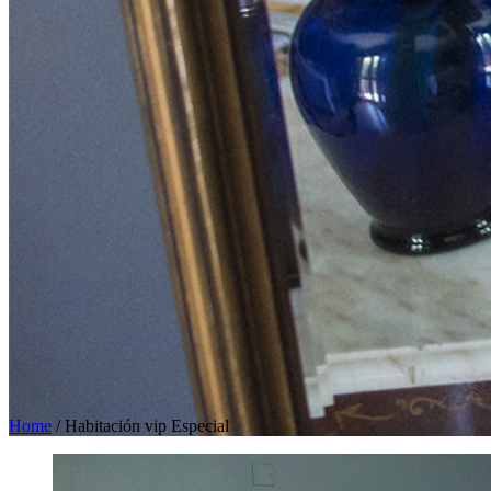
Home
/
Habitación vip Especial