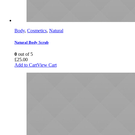
Body
,
Cosmetics
,
Natural
Natural Body Scrub
0
out of 5
£
25.00
Add to Cart
View Cart