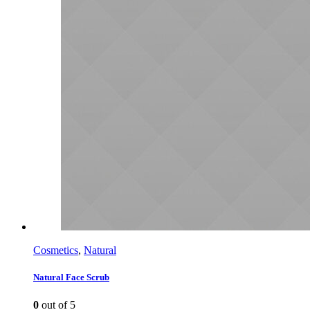
Cosmetics
,
Natural
Natural Face Scrub
0
out of 5